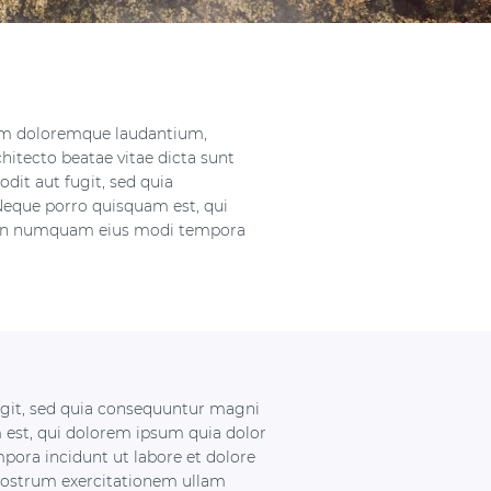
tium doloremque laudantium,
chitecto beatae vitae dicta sunt
dit aut fugit, sed quia
Neque porro quisquam est, qui
a non numquam eius modi tempora
ugit, sed quia consequuntur magni
 est, qui dolorem ipsum quia dolor
pora incidunt ut labore et dolore
ostrum exercitationem ullam