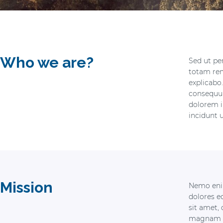
Who we are?
Sed ut pe
totam rem
explicabo
consequun
dolorem i
incidunt 
Mission
Nemo enim
dolores e
sit amet,
magnam a