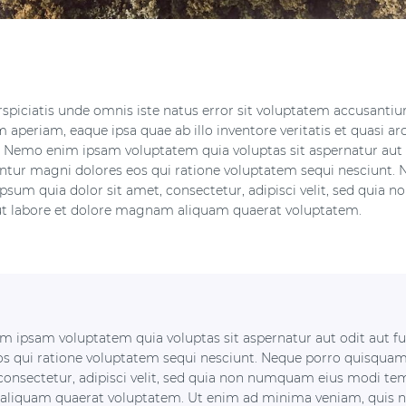
rspiciatis unde omnis iste natus error sit voluptatem accusan
 aperiam, eaque ipsa quae ab illo inventore veritatis et quasi ar
. Nemo enim ipsam voluptatem quia voluptas sit aspernatur aut o
tur magni dolores eos qui ratione voluptatem sequi nesciunt. 
psum quia dolor sit amet, consectetur, adipisci velit, sed qui
ut labore et dolore magnam aliquam quaerat voluptatem.
 ipsam voluptatem quia voluptas sit aspernatur aut odit aut f
os qui ratione voluptatem sequi nesciunt. Neque porro quisquam
 consectetur, adipisci velit, sed quia non numquam eius modi tem
liquam quaerat voluptatem. Ut enim ad minima veniam, quis n